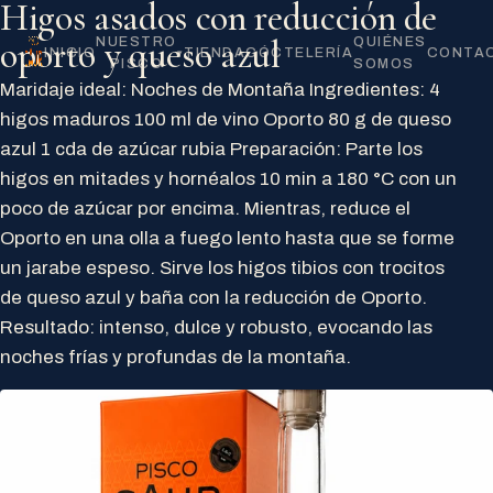
Higos asados con reducción de
oporto y queso azul
NUESTRO
QUIÉNES
INICIO
TIENDA
CÓCTELERÍA
CONTA
▾
PISCO
SOMOS
Maridaje ideal: Noches de Montaña Ingredientes: 4
higos maduros 100 ml de vino Oporto 80 g de queso
azul 1 cda de azúcar rubia Preparación: Parte los
higos en mitades y hornéalos 10 min a 180 °C con un
poco de azúcar por encima. Mientras, reduce el
Oporto en una olla a fuego lento hasta que se forme
un jarabe espeso. Sirve los higos tibios con trocitos
de queso azul y baña con la reducción de Oporto.
Resultado: intenso, dulce y robusto, evocando las
noches frías y profundas de la montaña.