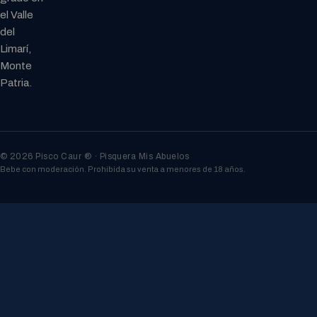
el Valle
del
Limarí,
Monte
Patria.
© 2026 Pisco Caur ® · Pisquera Mis Abuelos
Bebe con moderación. Prohibida su venta a menores de 18 años.