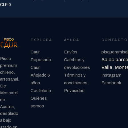
CLP 0
EXPLORA
AYUDA
CONTACTO
Caur
Envíos
pisqueramis
Pisco
Saldo parcel
Reposado
Cambios y
premium
Valle, Mont
Caur
devoluciones
chileno,
Añejado 6
Términos y
Instagram
artesanal.
años
condiciones
Facebook
De
Cóctelería
Privacidad
Moscatel
Quiénes
de
somos
Austria,
destilado
a bajo
grado en