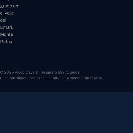
grado en
el Valle
del
Limarí,
Monte
Patria.
© 2026 Pisco Caur ® · Pisquera Mis Abuelos
Bebe con moderación. Prohibida su venta a menores de 18 años.