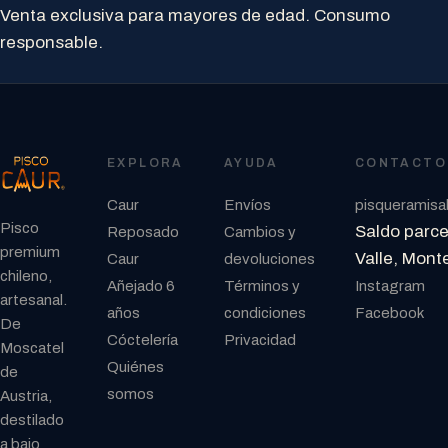
Venta exclusiva para mayores de edad. Consumo
responsable.
EXPLORA
AYUDA
CONTACTO
Caur
Envíos
pisqueramis
Pisco
Saldo parcel
Reposado
Cambios y
premium
Valle, Mont
Caur
devoluciones
chileno,
Añejado 6
Términos y
Instagram
artesanal.
años
condiciones
Facebook
De
Cóctelería
Privacidad
Moscatel
Quiénes
de
somos
Austria,
destilado
a bajo