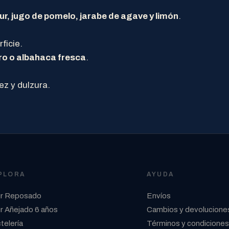
r, jugo de pomelo, jarabe de agave y limón
.
ficie.
o o albahaca fresca
.
dez y dulzura.
PLORA
AYUDA
r Reposado
Envíos
r Añejado 6 años
Cambios y devolucione
telería
Términos y condiciones