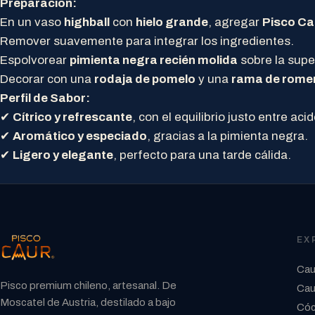
Preparación:
En un vaso
highball
con
hielo grande
, agregar
Pisco Cau
Remover suavemente para integrar los ingredientes.
Espolvorear
pimienta negra recién molida
sobre la super
Decorar con una
rodaja de pomelo
y una
rama de romer
Perfil de Sabor:
✔
Cítrico y refrescante
, con el equilibrio justo entre aci
✔
Aromático y especiado
, gracias a la pimienta negra.
✔
Ligero y elegante
, perfecto para una tarde cálida.
EX
Cau
Pisco premium chileno, artesanal. De
Cau
Moscatel de Austria, destilado a bajo
Cóc