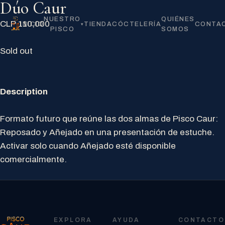
Dúo Caur
NUESTRO
QUIÉNES
CLP 110,000
INICIO
TIENDA
CÓCTELERÍA
CONTA
▾
PISCO
SOMOS
Sold out
Description
Formato futuro que reúne las dos almas de Pisco Caur:
Reposado y Añejado en una presentación de estuche.
Activar solo cuando Añejado esté disponible
comercialmente.
EXPLORA
AYUDA
CONTACTO