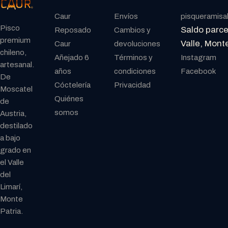
Caur
Envíos
pisqueramis
Pisco
Saldo parcel
Reposado
Cambios y
premium
Valle, Mont
Caur
devoluciones
chileno,
Añejado 6
Términos y
Instagram
artesanal.
años
condiciones
Facebook
De
Cóctelería
Privacidad
Moscatel
Quiénes
de
somos
Austria,
destilado
a bajo
grado en
el Valle
del
Limarí,
Monte
Patria.